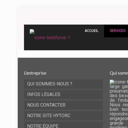
ACCUEIL
SERVICES
L’entreprise
Qui somm
QUI SOMMES-NOUS ?
large ga
pneumati
INFOS LÉGALES
des beso
de l’ind
Nous rec
NOUS CONTACTER
bien te
répondre
NOTRE SITE HYTORC
engageo
grande 
NOTRE ÉQUIPE
modèles