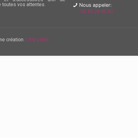
e toutes vos attentes.
Nous appeler:
05 56 38 06 62
ne création
Little place