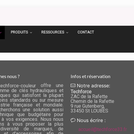
PRODUITS
RESSOURCES
CONTACT
es nous ?
Infos et réservation
offre une
Notre adresse:
mme de clés hydrauliques et
Techforce
ques qui satisfont la plupart
ZAC de la Rafette
ins standards ou sur mesure
Chemin de la Rafette
ustrie française et mondiale.
9 rue Gutenberg,
herchons une solution aussi
33450 St LOUBES
chnique que budgétaire pour
 à vos exigences. Nous nous
Nous écrire :
ns à vous proposer la plus
diversité de marques, de
accueil@techforce33.fr
 et d'accessoires afin de