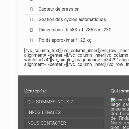
Capteur de pression
Gestion des cycles automatiques
Dimensions : h 583 x L 286.5 x l 230
Poids approximatif : 22 kg
[/vc_column_text][/vc_column_inner][/vc_row_inne
alignment= »center »][/vc_column_inner][vc_column
width= »1/4″][vc_single_image image= »3479″ alig
alignment= »center »][/vc_column_inner][/vc_row_i
L’entreprise
Qui somm
QUI SOMMES-NOUS ?
large ga
pneumati
INFOS LÉGALES
des beso
de l’ind
Nous rec
NOUS CONTACTER
bien te