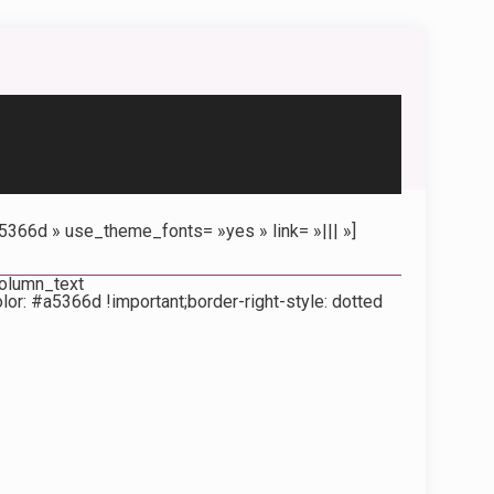
5366d » use_theme_fonts= »yes » link= »||| »]
column_text
or: #a5366d !important;border-right-style: dotted