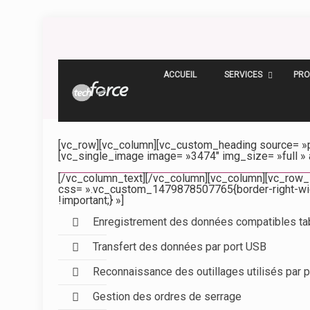
ACCUEIL
SERVICES
PRO
[vc_row][vc_column][vc_custom_heading source= »pos
[vc_single_image image= »3474″ img_size= »full » 
[/vc_column_text][/vc_column][vc_column][vc_row_i
css= ».vc_custom_1479878507765{border-right-width:
!important;} »]
Enregistrement des données compatibles ta
Transfert des données par port USB
Reconnaissance des outillages utilisés par 
Gestion des ordres de serrage