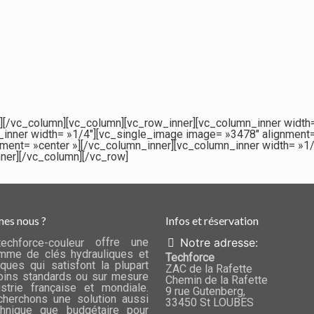
r][/vc_column][vc_column][vc_row_inner][vc_column_inner width
_inner width= »1/4″][vc_single_image image= »3478″ alignment=
nment= »center »][/vc_column_inner][vc_column_inner width= »1
nner][/vc_column][/vc_row]
es nous ?
Infos et réservation
offre une
Notre adresse:
mme de clés hydrauliques et
Techforce
ques qui satisfont la plupart
ZAC de la Rafette
ins standards ou sur mesure
Chemin de la Rafette
ustrie française et mondiale.
9 rue Gutenberg,
herchons une solution aussi
33450 St LOUBES
chnique que budgétaire pour