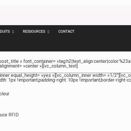
DUITS
RESSOURCES
CONTACT
t_title » font_container= »tag:h2|text_align:center|color:%23a
alignment= »center »][vc_column_text]
nner equal_height= »yes »][vc_column_inner width= »1/2″][vc_
 1px !important;padding-right: 10px !important;border-right-col
bleur
puce RFID