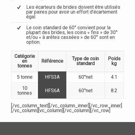
Les écarteurs de brides doivent être utilisés
par paires pour avoir un effort d’écartement
égal.
Le coin standard de 60° convient pour la
plupart des brides, les coins « fins » de 30°
et/ou « à arêtes cassées » de 60° sont en
option.
Catégorie
Type de coin
Poids
en
Référence
standard
kg
tonnes
5 tonne
HFS3A
60°net
4.1
10
HFS6A
60°net
8.2
tonnes
[/vc_column_text][/vc_column_inner][/vc_row_inner]
[/vc_column][vc_column][/vc_column][/vc_row]