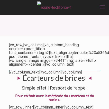
[vc_row][vc_column][vc_custom_heading
source= »post_title »
font_container= »tag:h2|text_align:center|color:%23a5366d
use_theme_fonts= »yes » link= »||| »]
[vc_single_image image= »3441″ img_size= »full »
alignment= »center »][vc_column_text]
[/vc_column_text][/vc_column][vc_column]
Écarteurs de brides
Simple effet | Ressort de rappel.
Pour en finir avec la méthode du « marteau et du
burin ».
[vc_row_inner][vc_column_inner][vc_column_text]