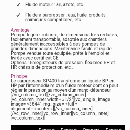
Fluide moteur : air, azote, etc.
Fluide à surpresser : eau, huile, produits
chimiques compatibles, etc
Avantage
Pompe légère, robuste, de dimensions très réduites,
facilement transportable, adaptée aux chantiers
généralement inaccessibles à des pompes de
grandes dimensions. Maintenance facile et rapide.
Pompe vendue toute équipée, prête à l’emploi et
livrée avec certificat CE.
Options : Enregistreurs de pression, flexibles BP et
HP, châssis de protection, etc…
Principe
Le surpresseur SP400 transforme un liquide BP en
HP par l’intermédiaire d’un fluide moteur dont on peut
régler la pression au moyen d’un mano-détendeur.
[/vc_column_text][/vc_column_inner]
[vc_column_inner width= »1/2″][vc_single_image
image= »3844″ img_size= »full »
alignment= »center »][/vc_column_inner]
[/vc_row_inner][vc_row_inner][vc_column_inner]
[vc_column_text]