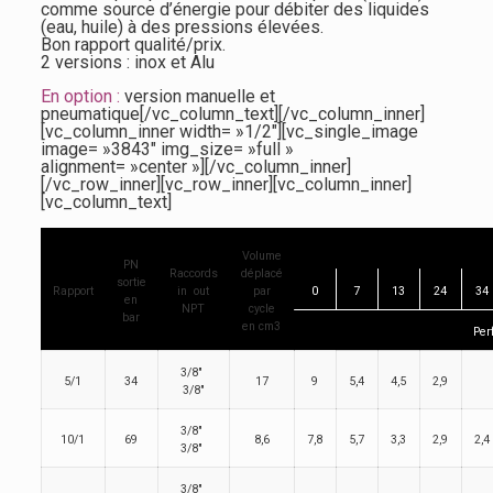
comme source d’énergie pour débiter des liquides
(eau, huile) à des pressions élevées.
Bon rapport qualité/prix.
2 versions : inox et Alu
En option :
version manuelle et
pneumatique[/vc_column_text][/vc_column_inner]
[vc_column_inner width= »1/2″][vc_single_image
image= »3843″ img_size= »full »
alignment= »center »][/vc_column_inner]
[/vc_row_inner][vc_row_inner][vc_column_inner]
[vc_column_text]
Volume
PN
Raccords
déplacé
sortie
Rapport
in out
par
0
7
13
24
34
en
NPT
cycle
bar
en cm3
Per
3/8″
5/1
34
17
9
5,4
4,5
2,9
3/8″
3/8″
10/1
69
8,6
7,8
5,7
3,3
2,9
2,4
3/8″
3/8″