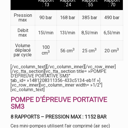
Rapport
Rapport
Rapport
Rapport
: 13
: 24
: 55
: 70
Pression
90 bar
168 bar
385 bar
490 bar
max
Débit
15l/min
13l/min
8,5l/min
6,5l/min
max
Volume
100
3
3
3
déplacé
56 cm
25 cm
20 cm
3
cm
par cycle
[/vc_column_text][/vc_column_inner][/vc_row_inner]
[/vc_tta_section][vc_tta_section title= »POMPE
D’ÉPREUVE PORTATIVE SM3″
tab_id= »1481208311356-433c5134-eb1f »]
[vc_row_inner][vc_column_inner width= »1/2″]
[vc_column_text]
POMPE D’ÉPREUVE PORTATIVE
SM3
8 RAPPORTS – PRESSION MAX : 1152 BAR
Ces mini-pompes utilisent l’air comprimé (air sec)