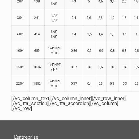
20/1
138
4,3
5
4,6
3,4
2,6
1,8
3/8″
3/8″
35/1
241
2,4
2,6
2,3
1,9
1,6
1,4
3/8″
3/8″
60/1
414
1,4
1,6
1,4
1,3
1,1
1
3/8″
1/4″NPT
100/1
689
0,86
0,9
0,9
0,8
0,8
0,8
x HP
1/4″NPT
150/1
1034
0,57
0,6
0,6
0,6
0,6
0,5
x HP
1/4″NPT
225/1
1552
0,37
0,4
0,3
0,3
0,3
0,3
x HP
[/vc_column_text][/vc_column_inner][/vc_row_inner]
[/vc_tta_section][/vc_tta_accordion][/vc_column]
[/vc_row]
L’entreprise