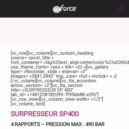
[vc_row][vc_column][vc_custom_heading
source= »post_title »
font_container= »tag:h2|text_align:center|color:%23a5366d
use_theme_fonts= »yes » link= »||| »][vc_gallery
type= »flexslider_slide » interval= »3″
images= »3841,3842″ img_size= »full » onclick= » »]
[/vc_column][vc_column][vc_tta_accordion
active_section= »3″][vc_tta_section
title= »SURPRESSEUR SP 400″
tab_id= »1481208182099-7f95bb88-e5f6″]
[vc_row_inner][vc_column_inner width= »1/2″]
[vc_column_text]
SURPRESSEUR SP400
4 RAPPORTS – PRESSION MAX : 490 BAR