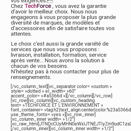
vos exigences.
Chez
Tech
Force
, vous avez la garantie
d’avoir le meilleur choix. Nous nous
engageons à vous proposer la plus grande
diversité de marques, de modèles et
d’accessoires afin de satisfaire toutes vos
attentes.
Le choix c’est aussi la grande variété de
services que nous vous proposons :
livraison, installation, formation, service
après vente… Nous avons la solution à
chacun de vos besoins.
N’hésitez pas à nous contacter pour plus de
renseignements.
[/vc_column_text][vc_separator color= »custom »
style= »dotted » el_width= »60″
accent_color= »#a5366d »][/vc_column][/vc_row]
[vc_row][vc_column][vc_custom_heading
text= »TECHFORCE ET L’ENVIRONNEMENT »
font_container= »tag:h2|text_align:center|color:%23a5366d
use_theme_fonts= »yes »][vc_row_inner]
[vc_column_inner width= »1/2″]
[vc_raw_html]JTNDcCUyMHN0eWxlJTNEJTIyZm9udC1z
[/vc_column_inner][vc_column_inner width= »1/2″]