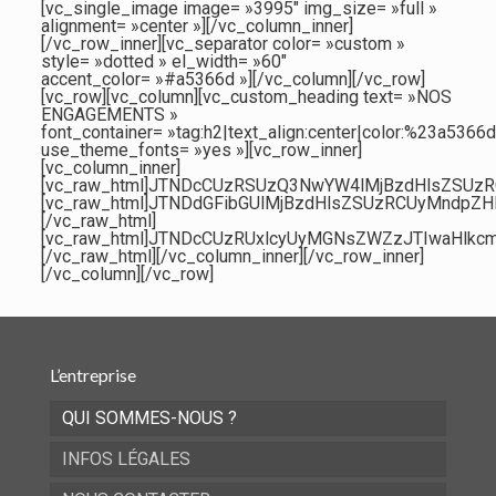
[vc_single_image image= »3995″ img_size= »full »
alignment= »center »][/vc_column_inner]
[/vc_row_inner][vc_separator color= »custom »
style= »dotted » el_width= »60″
accent_color= »#a5366d »][/vc_column][/vc_row]
[vc_row][vc_column][vc_custom_heading text= »NOS
ENGAGEMENTS »
font_container= »tag:h2|text_align:center|color:%23a5366d
use_theme_fonts= »yes »][vc_row_inner]
[vc_column_inner]
[vc_raw_html]JTNDcCUzRSUzQ3NwYW4lMjBzdHlsZSUz
[vc_raw_html]JTNDdGFibGUlMjBzdHlsZSUzRCUyMndp
[/vc_raw_html]
[vc_raw_html]JTNDcCUzRUxlcyUyMGNsZWZzJTIwaHlk
[/vc_raw_html][/vc_column_inner][/vc_row_inner]
[/vc_column][/vc_row]
L’entreprise
QUI SOMMES-NOUS ?
INFOS LÉGALES