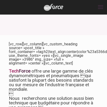
[vc_row][vc_column][vc_custom_heading
source= »post_title »
font_container= »tag:h2|text_align:center|color:%23a5366d
use_theme_fonts= »yes »][vc_single_image
image= »3986″ img_size= »full »
alignment= »center »][vc_column_text]
Tech
Force
offre une large gamme de clés
dynamométriques et pneumatiques qui
satisfont la plupart des besoins standards
ou sur mesure de l’industrie française et
mondiale.

Nous recherchons une solution aussi bien
technique que budgétaire pour répondre à