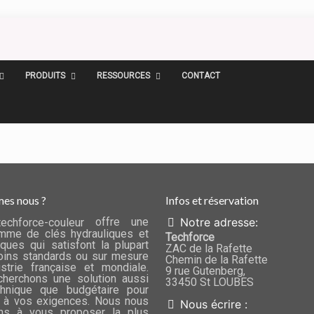
PRODUITS
RESSOURCES
CONTACT
es nous ?
Infos et réservation
offre une
Notre adresse:
mme de clés hydrauliques et
Techforce
ques qui satisfont la plupart
ZAC de la Rafette
ins standards ou sur mesure
Chemin de la Rafette
ustrie française et mondiale.
9 rue Gutenberg,
herchons une solution aussi
33450 St LOUBES
chnique que budgétaire pour
 à vos exigences. Nous nous
Nous écrire :
ns à vous proposer la plus