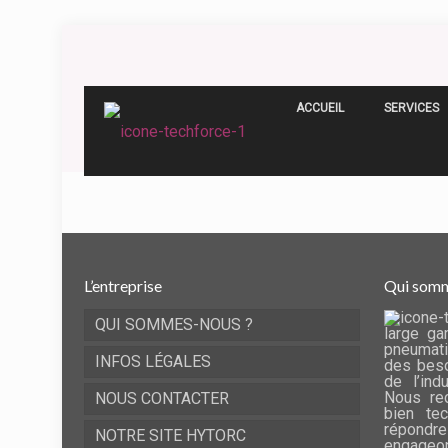
ACCUEIL
SERVICES
L’entreprise
Qui somm
QUI SOMMES-NOUS ?
large ga
pneumati
INFOS LÉGALES
des beso
de l’ind
Nous rec
NOUS CONTACTER
bien te
répondre
NOTRE SITE HYTORC
engageo