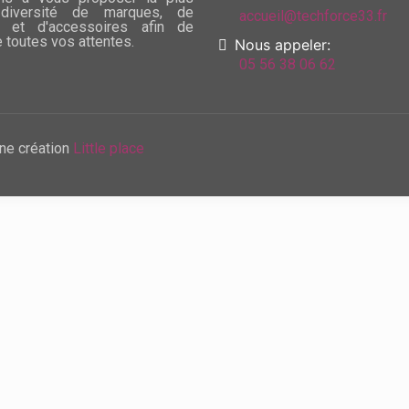
diversité de marques, de
accueil@techforce33.fr
 et d'accessoires afin de
e toutes vos attentes.
Nous appeler:
05 56 38 06 62
ne création
Little place