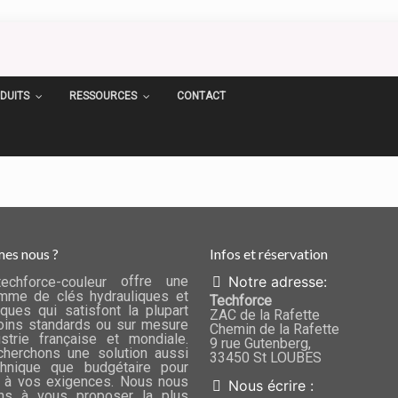
DUITS
RESSOURCES
CONTACT
es nous ?
Infos et réservation
offre une
Notre adresse:
mme de clés hydrauliques et
Techforce
ques qui satisfont la plupart
ZAC de la Rafette
ins standards ou sur mesure
Chemin de la Rafette
ustrie française et mondiale.
9 rue Gutenberg,
herchons une solution aussi
33450 St LOUBES
chnique que budgétaire pour
 à vos exigences. Nous nous
Nous écrire :
ns à vous proposer la plus