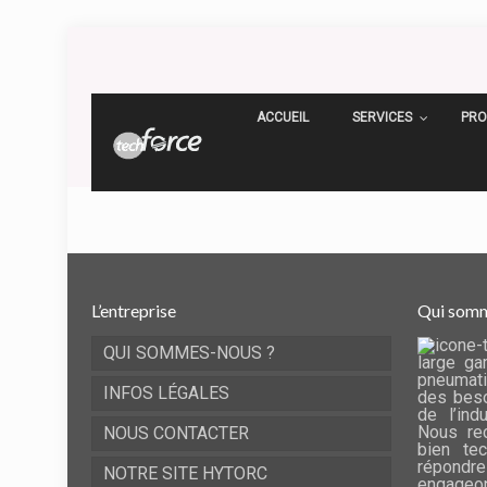
ACCUEIL
SERVICES
PRO
L’entreprise
Qui somm
QUI SOMMES-NOUS ?
large ga
pneumati
INFOS LÉGALES
des beso
de l’ind
Nous rec
NOUS CONTACTER
bien te
répondre
NOTRE SITE HYTORC
engageo