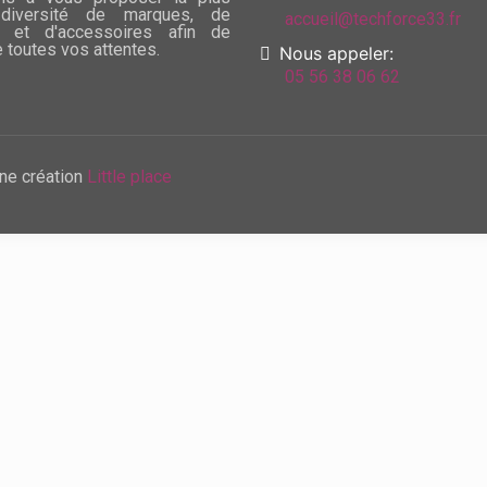
diversité de marques, de
accueil@techforce33.fr
 et d'accessoires afin de
e toutes vos attentes.
Nous appeler:
05 56 38 06 62
ne création
Little place