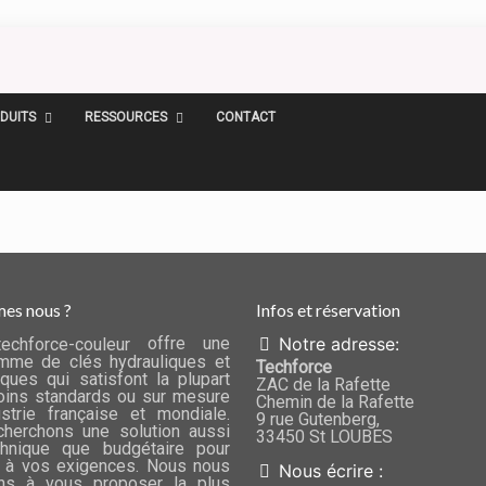
DUITS
RESSOURCES
CONTACT
es nous ?
Infos et réservation
offre une
Notre adresse:
mme de clés hydrauliques et
Techforce
ques qui satisfont la plupart
ZAC de la Rafette
ins standards ou sur mesure
Chemin de la Rafette
ustrie française et mondiale.
9 rue Gutenberg,
herchons une solution aussi
33450 St LOUBES
chnique que budgétaire pour
 à vos exigences. Nous nous
Nous écrire :
ns à vous proposer la plus