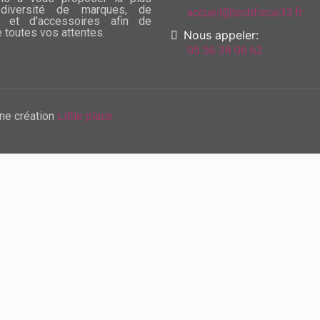
diversité de marques, de
accueil@techforce33.fr
 et d'accessoires afin de
e toutes vos attentes.
Nous appeler:
05 56 38 06 62
ne création
Little place