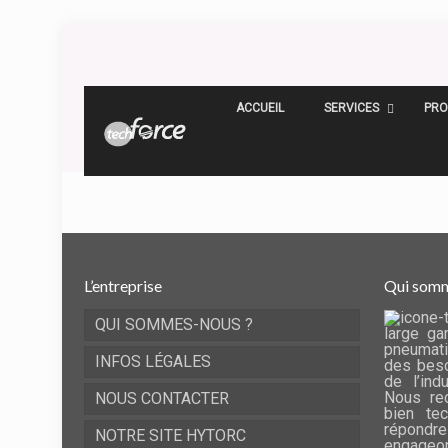
ACCUEIL
SERVICES
PRO
L’entreprise
Qui somm
QUI SOMMES-NOUS ?
large ga
pneumati
INFOS LÉGALES
des beso
de l’ind
Nous rec
NOUS CONTACTER
bien te
répondre
NOTRE SITE HYTORC
engageo