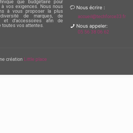
chnique que budgétaire pour
 à vos exigences. Nous nous
Nous écrire :
ns à vous proposer la plus
diversité de marques, de
accueil@techforce33.fr
 et d'accessoires afin de
e toutes vos attentes.
Nous appeler:
05 56 38 06 62
ne création
Little place