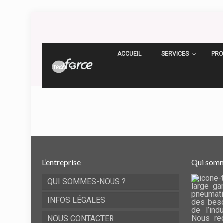
ACCUEIL
SERVICES
PRO
L’entreprise
Qui somm
QUI SOMMES-NOUS ?
large ga
pneumati
INFOS LÉGALES
des beso
de l’ind
Nous rec
NOUS CONTACTER