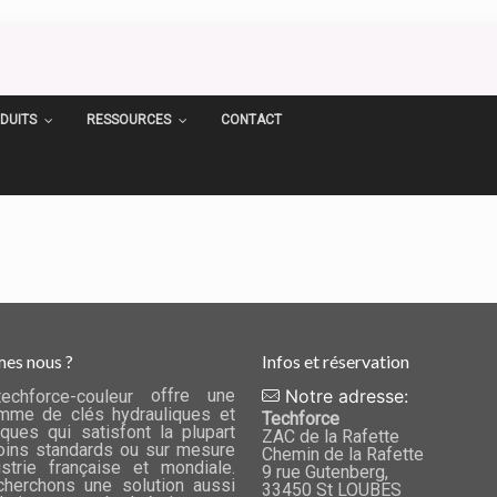
DUITS
RESSOURCES
CONTACT
es nous ?
Infos et réservation
offre une
Notre adresse:
mme de clés hydrauliques et
Techforce
ques qui satisfont la plupart
ZAC de la Rafette
ins standards ou sur mesure
Chemin de la Rafette
ustrie française et mondiale.
9 rue Gutenberg,
herchons une solution aussi
33450 St LOUBES