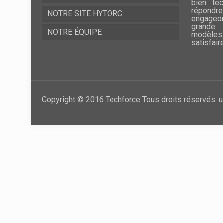
bien te
répondre
NOTRE SITE HYTORC
engageo
grande 
NOTRE ÉQUIPE
modèles
satisfair
Copyright © 2016 Techforce Tous droits réservés. u