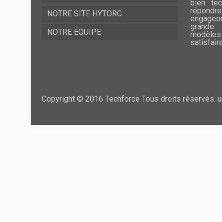
bien te
répondre
NOTRE SITE HYTORC
engageo
grande 
NOTRE ÉQUIPE
modèles
satisfair
Copyright © 2016 Techforce Tous droits réservés. u