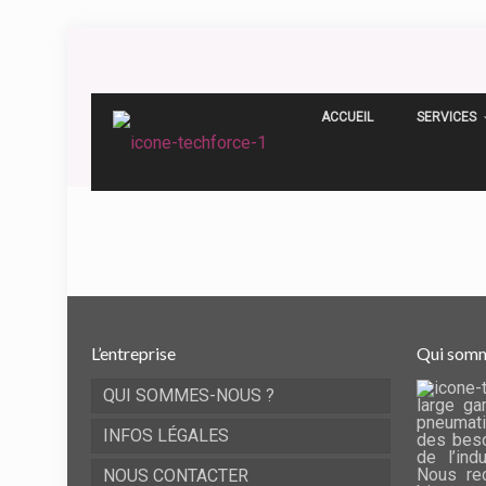
ACCUEIL
SERVICES
L’entreprise
Qui somm
QUI SOMMES-NOUS ?
large ga
pneumati
INFOS LÉGALES
des beso
de l’ind
Nous rec
NOUS CONTACTER