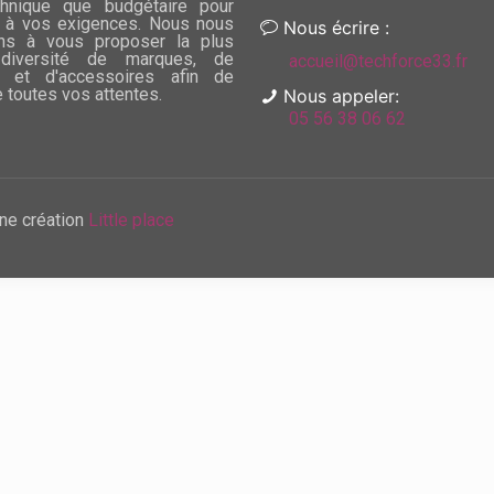
chnique que budgétaire pour
 à vos exigences. Nous nous
Nous écrire :
ns à vous proposer la plus
diversité de marques, de
accueil@techforce33.fr
 et d'accessoires afin de
e toutes vos attentes.
Nous appeler:
05 56 38 06 62
ne création
Little place