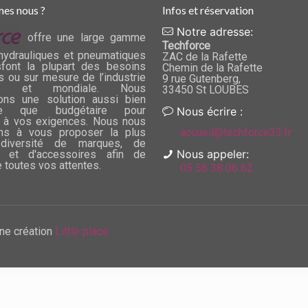
es nous ?
Infos et réservation
Notre adresse:
offre une large gamme
Techforce
hydrauliques et pneumatiques
ZAC de la Rafette
sfont la plupart des besoins
Chemin de la Rafette
s ou sur mesure de l’industrie
9 rue Gutenberg,
ise et mondiale. Nous
33450 St LOUBES
ons une solution aussi bien
que que budgétaire pour
Nous écrire :
 à vos exigences. Nous nous
ns à vous proposer la plus
accueil@techforce33.fr
diversité de marques, de
Nous appeler:
 et d'accessoires afin de
e toutes vos attentes.
05 56 38 06 62
ne création
Little place