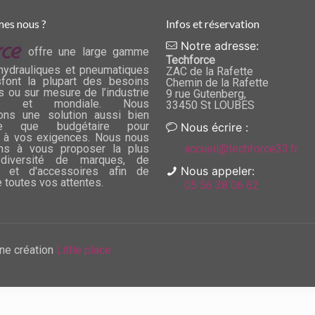
es nous ?
Infos et réservation
Notre adresse:
offre une large gamme
Techforce
hydrauliques et pneumatiques
ZAC de la Rafette
sfont la plupart des besoins
Chemin de la Rafette
s ou sur mesure de l’industrie
9 rue Gutenberg,
ise et mondiale. Nous
33450 St LOUBES
ons une solution aussi bien
que que budgétaire pour
Nous écrire :
 à vos exigences. Nous nous
ns à vous proposer la plus
accueil@techforce33.fr
diversité de marques, de
Nous appeler:
 et d'accessoires afin de
e toutes vos attentes.
05 56 38 06 62
ne création
Little place